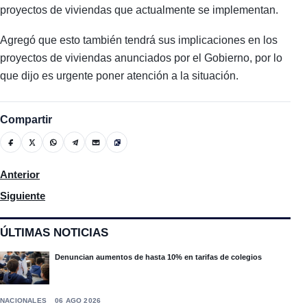
proyectos de viviendas que actualmente se implementan.
Agregó que esto también tendrá sus implicaciones en los
proyectos de viviendas anunciados por el Gobierno, por lo
que dijo es urgente poner atención a la situación.
Compartir
Artículo anterior: Jornada especial de vacunación cerró con 57
Anterior
Artículo siguiente: Van 2 mil millones en bienes incautados en 
Siguiente
ÚLTIMAS NOTICIAS
Denuncian aumentos de hasta 10% en tarifas de colegios
NACIONALES
06 AGO 2026