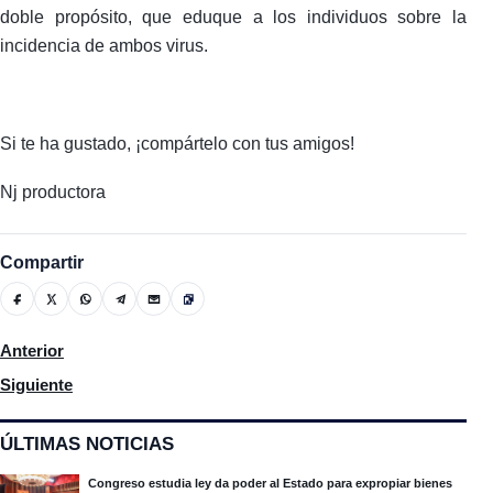
doble propósito, que eduque a los individuos sobre la
incidencia de ambos virus.
Si te ha gustado, ¡compártelo con tus amigos!
Nj productora
Compartir
Artículo anterior: Leonel arremete contra el gobierno y dice que
Anterior
Artículo siguiente: Préstamos aprobados por el Congreso Naci
Siguiente
ÚLTIMAS NOTICIAS
Congreso estudia ley da poder al Estado para expropiar bienes