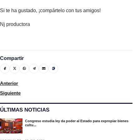
Si te ha gustado, ¡compártelo con tus amigos!
Nj productora
Compartir
Artículo anterior: Fondo MARENA y Medio Ambiente lanzan proye
Anterior
Artículo siguiente: Tormenta Fred traerá mucha lluvia hoy en gran
Siguiente
ÚLTIMAS NOTICIAS
Congreso estudia ley da poder al Estado para expropiar bienes
cultu...