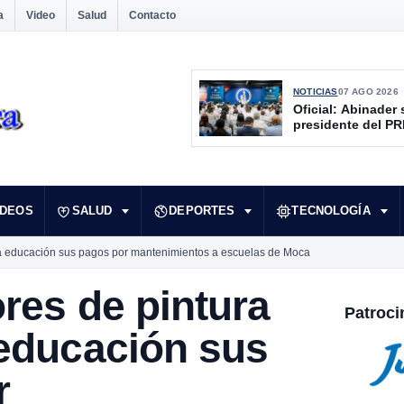
a
Video
Salud
Contacto
NOTICIAS
07 AGO 2026
Oficial: Abinader 
presidente del P
IDEOS
SALUD
DEPORTES
TECNOLOGÍA
 a educación sus pagos por mantenimientos a escuelas de Moca
res de pintura
Patroci
 educación sus
r