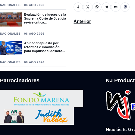
NACIONALES
06 AGO 2026
Evaluación de jueces de la
Suprema Corte de Justicia
Artículo anterior: El señor A
Anterior
revive crítica...
NACIONALES
06 AGO 2026
Abinader apuesta por
reformas e innovación
para impulsar el desarro...
NACIONALES
06 AGO 2026
Patrocinadores
NJ Product
Nicolás E. Gr