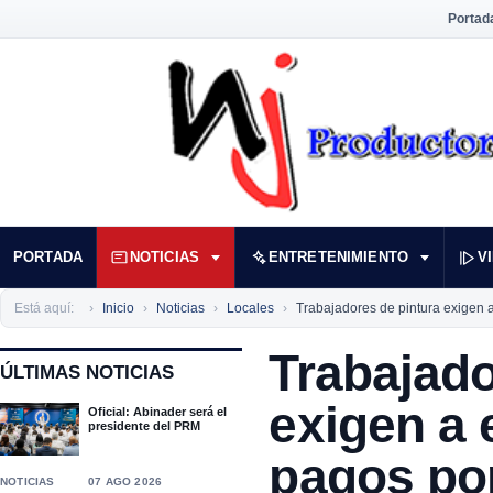
Portad
PORTADA
NOTICIAS
ENTRETENIMIENTO
V
Está aquí:
Inicio
Noticias
Locales
Trabajadores de pintura exigen
Trabajado
ÚLTIMAS NOTICIAS
exigen a
Oficial: Abinader será el
presidente del PRM
pagos po
NOTICIAS
07 AGO 2026