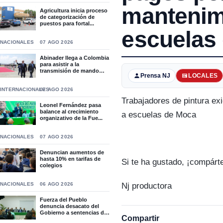
mantenim
Agricultura inicia proceso
de categorización de
puestos para fortal...
escuelas
NACIONALES
07 AGO 2026
Abinader llega a Colombia
para asistir a la
transmisión de mando
Prensa NJ
LOCALES
de...
INTERNACIONALES
07 AGO 2026
Trabajadores de pintura e
Leonel Fernández pasa
balance al crecimiento
a escuelas de Moca
organizativo de la Fue...
NACIONALES
07 AGO 2026
Denuncian aumentos de
hasta 10% en tarifas de
Si te ha gustado, ¡compárt
colegios
Nj productora
NACIONALES
06 AGO 2026
Fuerza del Pueblo
denuncia desacato del
Gobierno a sentencias del
Compartir
T...