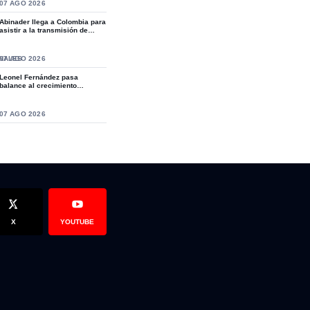
S
07 AGO 2026
Abinader llega a Colombia para
asistir a la transmisión de
mando de...
n Guaucí habla de lo sucedido y pide justicia
 Gobierno dominicano reforzó el plan de contingencia para contr
NALES
07 AGO 2026
Leonel Fernández pasa
balance al crecimiento
organizativo de la Fue...
S
07 AGO 2026
X
YOUTUBE