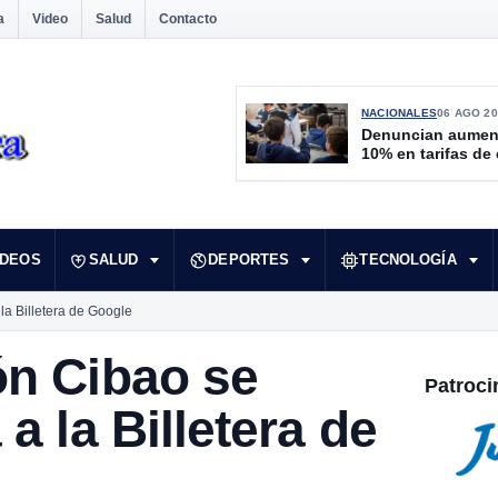
a
Video
Salud
Contacto
NACIONALES
06 AGO 20
Denuncian aumen
10% en tarifas de
IDEOS
SALUD
DEPORTES
TECNOLOGÍA
la Billetera de Google
ón Cibao se
Patroci
a la Billetera de