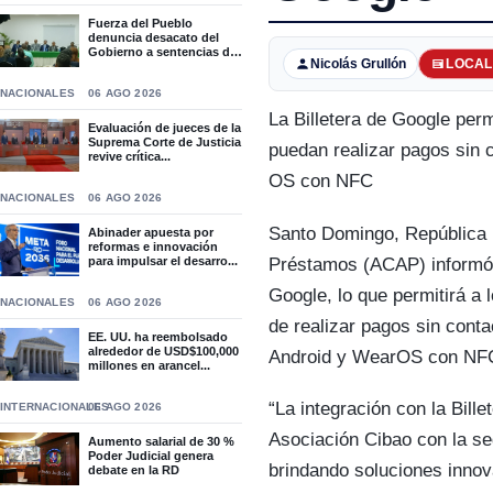
Fuerza del Pueblo
denuncia desacato del
Gobierno a sentencias del
Nicolás Grullón
LOCAL
T...
NACIONALES
06 AGO 2026
La Billetera de Google perm
Evaluación de jueces de la
Suprema Corte de Justicia
puedan realizar pagos sin 
revive crítica...
OS con NFC
NACIONALES
06 AGO 2026
Santo Domingo, República 
Abinader apuesta por
reformas e innovación
Préstamos (ACAP) informó qu
para impulsar el desarro...
Google, lo que permitirá a l
NACIONALES
06 AGO 2026
de realizar pagos sin cont
EE. UU. ha reembolsado
alrededor de USD$100,000
Android y WearOS con NF
millones en arancel...
“La integración con la Bill
INTERNACIONALES
06 AGO 2026
Asociación Cibao con la se
Aumento salarial de 30 %
Poder Judicial genera
brindando soluciones innov
debate en la RD