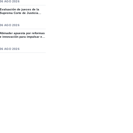
S
06 AGO 2026
Evaluación de jueces de la
Suprema Corte de Justicia
revive crítica...
S
06 AGO 2026
Abinader apuesta por reformas
e innovación para impulsar el
desarro...
S
06 AGO 2026