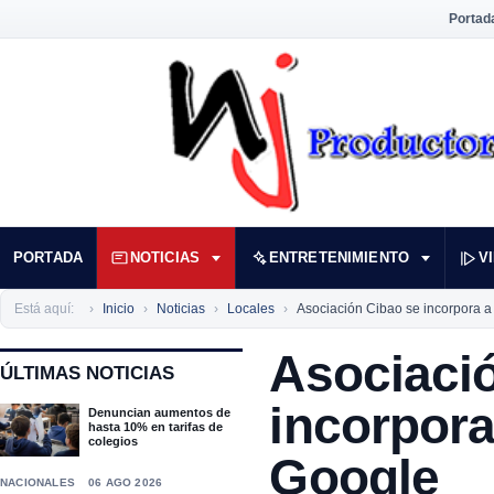
Portad
PORTADA
NOTICIAS
ENTRETENIMIENTO
V
Está aquí:
Inicio
Noticias
Locales
Asociación Cibao se incorpora a 
Asociaci
ÚLTIMAS NOTICIAS
incorpora 
Denuncian aumentos de
hasta 10% en tarifas de
colegios
Google
NACIONALES
06 AGO 2026