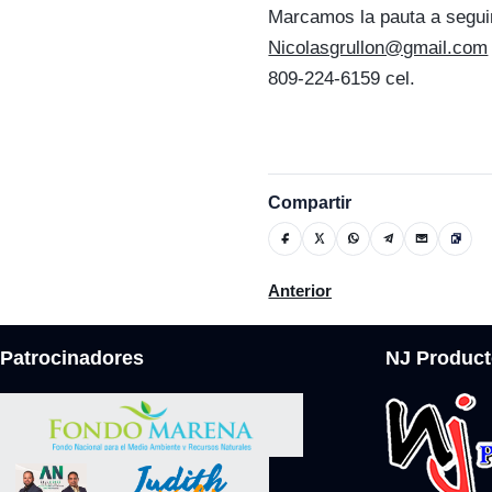
Marcamos la pauta a segui
Nicolasgrullon@gmail.com
809-224-6159 cel.
Compartir
Artículo anterior: Arquidióc
Anterior
Patrocinadores
NJ Product