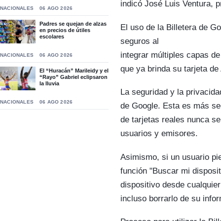
indicó José Luis Ventura, p
NACIONALES
06 AGO 2026
Padres se quejan de alzas
El uso de la Billetera de 
en precios de útiles
escolares
seguros al
integrar múltiples capas d
NACIONALES
06 AGO 2026
que ya brinda su tarjeta de
El “Huracán” Marileidy y el
“Rayo” Gabriel eclipsaron
la lluvia
La seguridad y la privacida
NACIONALES
06 AGO 2026
de Google. Esta es más seg
de tarjetas reales nunca s
usuarios y emisores.
Asimismo, si un usuario pi
función "Buscar mi disposi
dispositivo desde cualquie
incluso borrarlo de su info