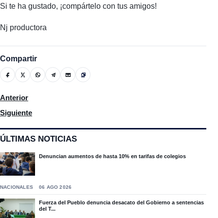
Si te ha gustado, ¡compártelo con tus amigos!
Nj productora
Compartir
Artículo anterior: El activista popular Guanchi Comprés pide a
Anterior
Artículo siguiente: German Cruz, miembro del FALPO anuncia ca
Siguiente
ÚLTIMAS NOTICIAS
Denuncian aumentos de hasta 10% en tarifas de colegios
NACIONALES
06 AGO 2026
Fuerza del Pueblo denuncia desacato del Gobierno a sentencias
del T...