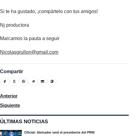
Si te ha gustado, ¡compártelo con tus amigos!
Nj productora
Marcamos la pauta a seguir
Nicolasgrullon@gmail.com
Compartir
Artículo anterior: Vendedores del Mercado Nuevo en Moca dicen 
Anterior
Artículo siguiente: Entregan a la justicia de Moca a Michael d
Siguiente
ÚLTIMAS NOTICIAS
Oficial: Abinader será el presidente del PRM