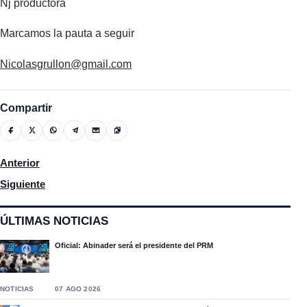
Nj productora
Marcamos la pauta a seguir
Nicolasgrullon@gmail.com
Compartir
Artículo anterior: Comunitarios de San Francisco Arriba exigen
Anterior
Artículo siguiente: La Peñita, grupo de amigos invita a Noche De 
Siguiente
ÚLTIMAS NOTICIAS
Oficial: Abinader será el presidente del PRM
NOTICIAS
07 AGO 2026