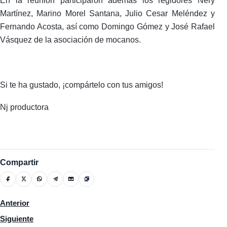
En la reunión participaron además los regidores Nery
Martínez, Marino Morel Santana, Julio Cesar Meléndez y
Fernando Acosta, así como Domingo Gómez y José Rafael
Vásquez de la asociación de mocanos.
Si te ha gustado, ¡compártelo con tus amigos!
Nj productora
Compartir
Artículo anterior: La Asociación educativa Domingo Savio invita 
Anterior
Artículo siguiente: Senador de Espaillat visita Liceo Francis Ari
Siguiente