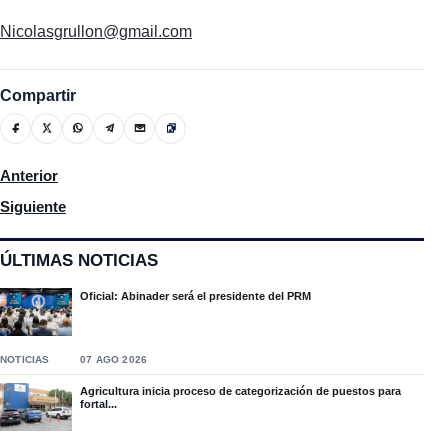
Nicolasgrullon@gmail.com
Compartir
Artículo anterior: Autoridades de Moca realizan acto del desveli
Anterior
Artículo siguiente: Estudiantes del Colegio Creando explican su
Siguiente
ÚLTIMAS NOTICIAS
Oficial: Abinader será el presidente del PRM
NOTICIAS
07 AGO 2026
Agricultura inicia proceso de categorización de puestos para
fortal...