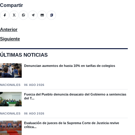
Compartir
Artículo anterior: Raúl di Blasio, pianista comparte en activida
Anterior
Artículo siguiente: Guanchi Comprés dicen da vergüenza el det
Siguiente
ÚLTIMAS NOTICIAS
Denuncian aumentos de hasta 10% en tarifas de colegios
NACIONALES
06 AGO 2026
Fuerza del Pueblo denuncia desacato del Gobierno a sentencias
del T...
NACIONALES
06 AGO 2026
Evaluación de jueces de la Suprema Corte de Justicia revive
crítica...