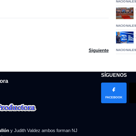
NACIONALE
NACIONALE
 de Loteka exigen liquidación por diferencias con la empresa
Artículo siguiente: La
Siguiente
NACIONALE
SÍGUENOS
ora
FACEBOOK
ullón
y Judith Valdez ambos forman NJ