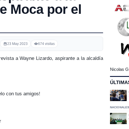
de Moca por el
23 May 2023
674 visitas
evista a Wayne Lizardo, aspirante a la alcaldía
Nicolas G
ÚLTIMA
elo con tus amigos!
NACIONALE
r