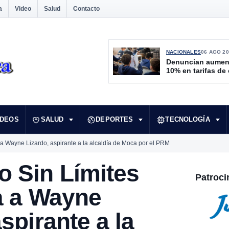
a
Video
Salud
Contacto
NACIONALES
06 AGO 20
Denuncian aumen
10% en tarifas de
IDEOS
SALUD
DEPORTES
TECNOLOGÍA
 a Wayne Lizardo, aspirante a la alcaldía de Moca por el PRM
o Sin Límites
Patroci
a a Wayne
spirante a la