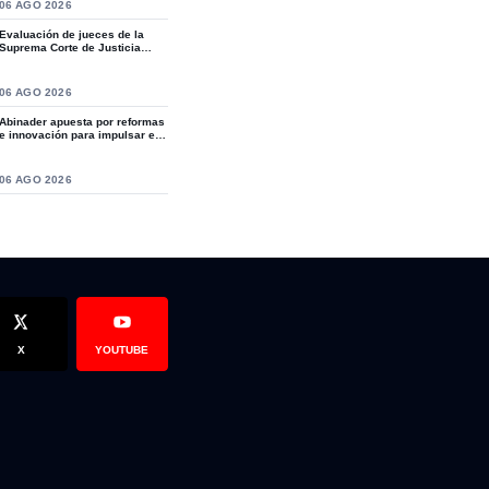
S
06 AGO 2026
Evaluación de jueces de la
Suprema Corte de Justicia
revive crítica...
S
06 AGO 2026
Abinader apuesta por reformas
e innovación para impulsar el
desarro...
 familia Guzmán – Viñas invitan a las misas de eterno descanso
S
06 AGO 2026
X
YOUTUBE