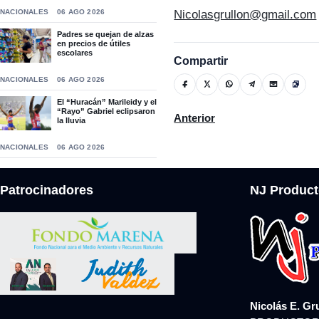
Nicolasgrullon@gmail.com
NACIONALES
06 AGO 2026
Padres se quejan de alzas
en precios de útiles
escolares
Compartir
NACIONALES
06 AGO 2026
El “Huracán” Marileidy y el
“Rayo” Gabriel eclipsaron
Artículo anterior: Empleadas
Anterior
la lluvia
NACIONALES
06 AGO 2026
Patrocinadores
NJ Product
Nicolás E. Gr