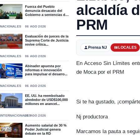
alcaldía 
Fuerza del Pueblo
denuncia desacato del
Gobierno a sentencias del
T...
PRM
NACIONALES
06 AGO 2026
Evaluación de jueces de la
Suprema Corte de Justicia
revive crítica...
Prensa NJ
LOCALES
NACIONALES
06 AGO 2026
En Acceso Sin Límites entr
Abinader apuesta por
reformas e innovación
de Moca por el PRM
para impulsar el desarro...
NACIONALES
06 AGO 2026
EE. UU. ha reembolsado
alrededor de USD$100,000
Si te ha gustado, ¡compárt
millones en arancel...
Nj productora
INTERNACIONALES
06 AGO 2026
Aumento salarial de 30 %
Poder Judicial genera
Marcamos la pauta a segui
debate en la RD