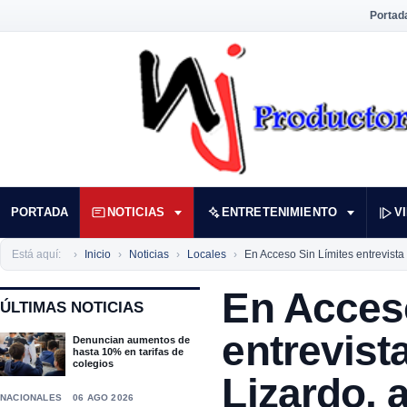
Portad
PORTADA
NOTICIAS
ENTRETENIMIENTO
V
Está aquí:
Inicio
Noticias
Locales
En Acceso Sin Límites entrevista
En Acces
ÚLTIMAS NOTICIAS
entrevist
Denuncian aumentos de
hasta 10% en tarifas de
colegios
Lizardo, a
NACIONALES
06 AGO 2026