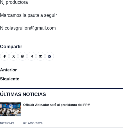
Nj productora
Marcamos la pauta a seguir
Nicolasgrullon@gmail.com
Compartir
Artículo anterior: Senador Carlos Gómez resalta papel de Coopad
Anterior
Artículo siguiente: Autoridades dan inicio a la ruta de la salud
Siguiente
ÚLTIMAS NOTICIAS
Oficial: Abinader será el presidente del PRM
NOTICIAS
07 AGO 2026