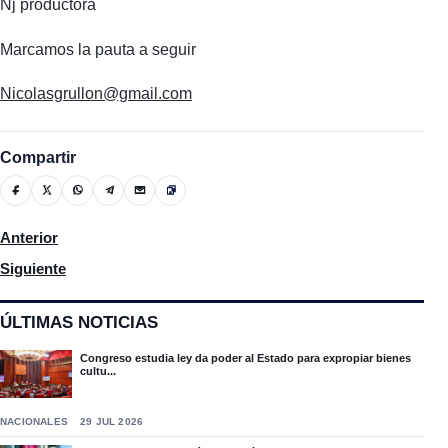
Nj productora
Marcamos la pauta a seguir
Nicolasgrullon@gmail.com
Compartir
Artículo anterior: Instituciones unen esfuerzos para realizar jor
Anterior
Artículo siguiente: Policía acusa hombre de asaltar a su padre 
Siguiente
ÚLTIMAS NOTICIAS
Congreso estudia ley da poder al Estado para expropiar bienes
cultu...
NACIONALES
29 JUL 2026