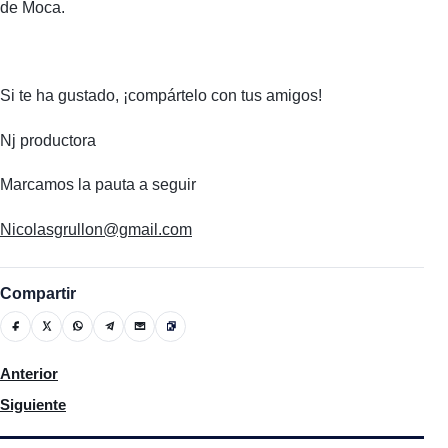
de Moca.
Si te ha gustado, ¡compártelo con tus amigos!
Nj productora
Marcamos la pauta a seguir
Nicolasgrullon@gmail.com
Compartir
Artículo anterior: Policía acusa hombre de asaltar a su padre lu
Anterior
Artículo siguiente: Eco Mujer entre otras instituciones invitan a p
Siguiente