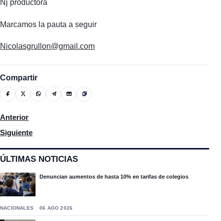
Nj productora
Marcamos la pauta a seguir
Nicolasgrullon@gmail.com
Compartir
Artículo anterior: El departamento provincial de Salud Pública 
Anterior
Artículo siguiente: Fundación Caamaño celebra 58 años de celebr
Siguiente
ÚLTIMAS NOTICIAS
Denuncian aumentos de hasta 10% en tarifas de colegios
NACIONALES
06 AGO 2026