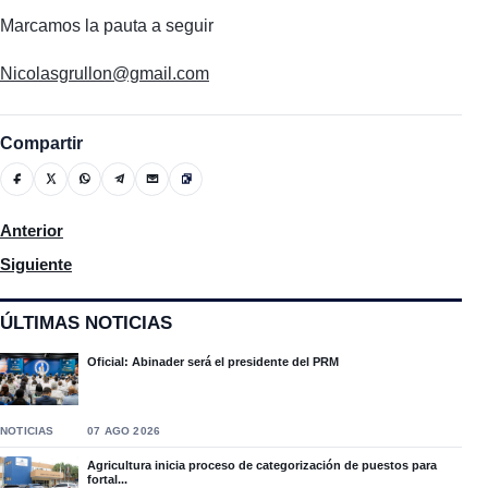
Marcamos la pauta a seguir
Nicolasgrullon@gmail.com
Compartir
Artículo anterior: Américo Antonio Gómez muere al caer por ba
Anterior
Artículo siguiente: Andrés Bautista organiza conferencia con el 
Siguiente
ÚLTIMAS NOTICIAS
Oficial: Abinader será el presidente del PRM
NOTICIAS
07 AGO 2026
Agricultura inicia proceso de categorización de puestos para
fortal...