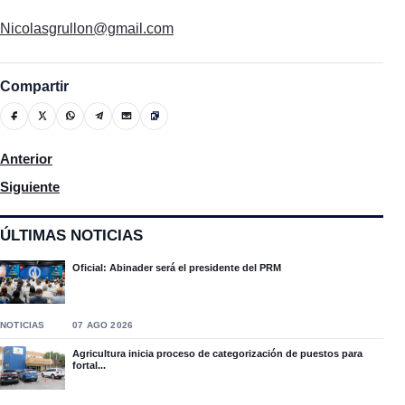
Nicolasgrullon@gmail.com
Compartir
Artículo anterior: Actividad de motivación Yo Soy
Anterior
Artículo siguiente: Se registran disturbios durante huelga por 4
Siguiente
ÚLTIMAS NOTICIAS
Oficial: Abinader será el presidente del PRM
NOTICIAS
07 AGO 2026
Agricultura inicia proceso de categorización de puestos para
fortal...