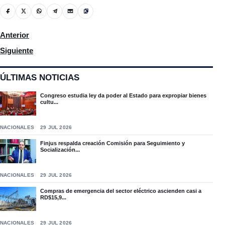
Artículo anterior: Se entrega al DICRIM en Moca el Joven Carl
Anterior
Artículo siguiente: Propietarios de vehículos se quejan por que s
Siguiente
ÚLTIMAS NOTICIAS
Congreso estudia ley da poder al Estado para expropiar bienes
cultu...
NACIONALES
29 JUL 2026
Finjus respalda creación Comisión para Seguimiento y
Socialización...
NACIONALES
29 JUL 2026
Compras de emergencia del sector eléctrico ascienden casi a
RD$15,9...
NACIONALES
29 JUL 2026