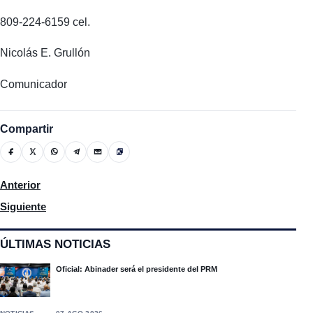
809-224-6159 cel.
Nicolás E. Grullón
Comunicador
Compartir
Artículo anterior: José Cruz (La Tata), deplora las malas condi
Anterior
Artículo siguiente: Familiares de Jack Maicol Almánzar, muerto 
Siguiente
ÚLTIMAS NOTICIAS
Oficial: Abinader será el presidente del PRM