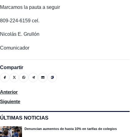
Marcamos la pauta a seguir
809-224-6159 cel.
Nicolás E. Grullón
Comunicador
Compartir
Artículo anterior: En la Revista De La Noche entrevista a Pedro 
Anterior
Artículo siguiente: Autoridades de Moca realizan rueda de prens
Siguiente
ÚLTIMAS NOTICIAS
Denuncian aumentos de hasta 10% en tarifas de colegios