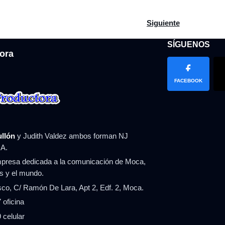
de Espaillat ofrece traslado y soporte a beneficiarios de las pe
Artículo siguiente: Se
Siguiente
SÍGUENOS
ora
FACEBOOK
ullón
y Judith Valdez ambos forman NJ
A.
resa dedicada a la comunicación de Moca,
ís y el mundo.
co, C/ Ramón De Lara, Apt 2, Edf. 2, Moca.
 oficina
 celular