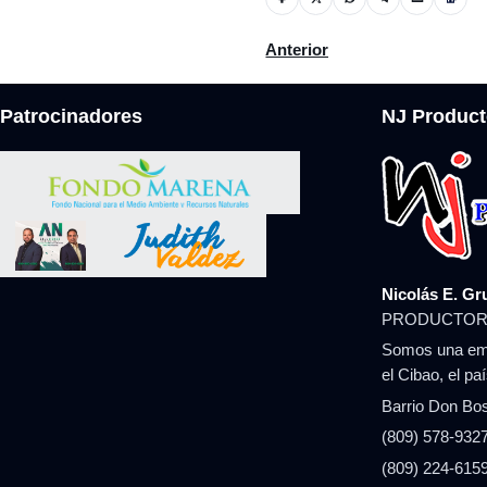
Artículo anterior: Senaduría 
Anterior
Patrocinadores
NJ Product
Nicolás E. Gr
PRODUCTOR
Somos una emp
el Cibao, el pa
Barrio Don Bos
(809) 578-9327
(809) 224-6159