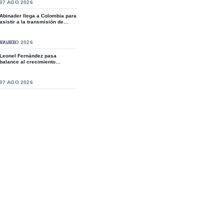
S
07 AGO 2026
Abinader llega a Colombia para
asistir a la transmisión de
mando de...
NALES
07 AGO 2026
Leonel Fernández pasa
balance al crecimiento
organizativo de la Fue...
S
07 AGO 2026