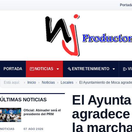
Portad
PORTADA
NOTICIAS
ENTRETENIMIENTO
V
Está aquí:
Inicio
Noticias
Locales
El Ayuntamiento de Moca agrade
El Ayunt
ÚLTIMAS NOTICIAS
agradece 
Oficial: Abinader será el
presidente del PRM
la march
NOTICIAS
07 AGO 2026