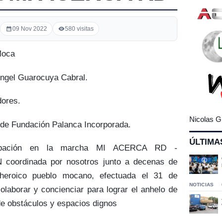
09 Nov 2022
580 visitas
Moca
Ángel Guarocuya Cabral.
dores.
Nicolas G
 de Fundación Palanca Incorporada.
ÚLTIMA
cipación en la marcha MI ACERCA RD -
ordinada por nosotros junto a decenas de
o heroico pueblo mocano, efectuada el 31 de
NOTICIAS
laborar y concienciar para lograr el anhelo de
de obstáculos y espacios dignos