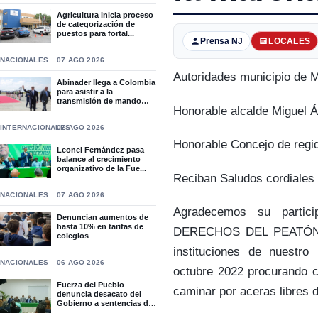
Agricultura inicia proceso
de categorización de
puestos para fortal...
Prensa NJ
LOCALES
NACIONALES
07 AGO 2026
Autoridades municipio de 
Abinader llega a Colombia
para asistir a la
transmisión de mando
Honorable alcalde Miguel 
de...
INTERNACIONALES
07 AGO 2026
Honorable Concejo de regi
Leonel Fernández pasa
balance al crecimiento
organizativo de la Fue...
Reciban Saludos cordiales
NACIONALES
07 AGO 2026
Agradecemos su parti
Denuncian aumentos de
hasta 10% en tarifas de
DERECHOS DEL PEATÓN co
colegios
instituciones de nuestr
NACIONALES
06 AGO 2026
octubre 2022 procurando co
Fuerza del Pueblo
caminar por aceras libres 
denuncia desacato del
Gobierno a sentencias del
T...