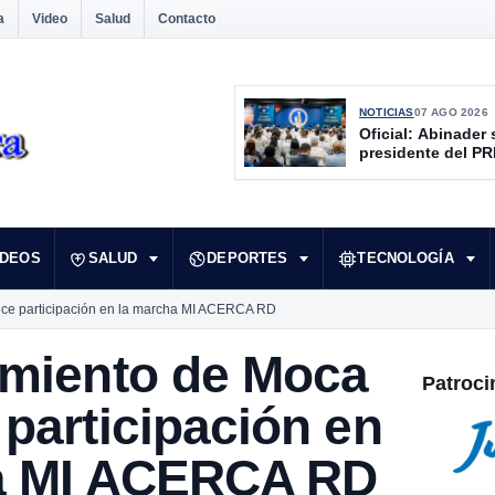
a
Video
Salud
Contacto
NOTICIAS
07 AGO 2026
Oficial: Abinader 
presidente del P
IDEOS
SALUD
DEPORTES
TECNOLOGÍA
ce participación en la marcha MI ACERCA RD
amiento de Moca
Patroci
participación en
a MI ACERCA RD