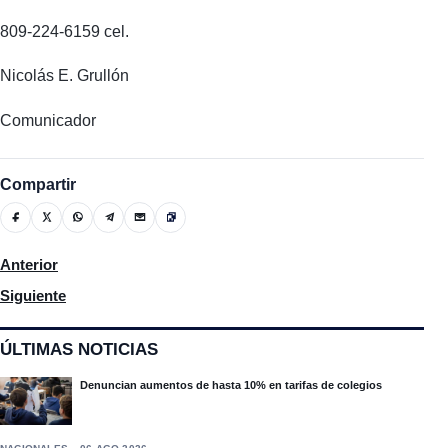
809-224-6159 cel.
Nicolás E. Grullón
Comunicador
Compartir
Artículo anterior: El Patronato De Lucha en contra del Cáncer a
Anterior
Artículo siguiente: Encargados de mesas aseguran que el proce
Siguiente
ÚLTIMAS NOTICIAS
Denuncian aumentos de hasta 10% en tarifas de colegios