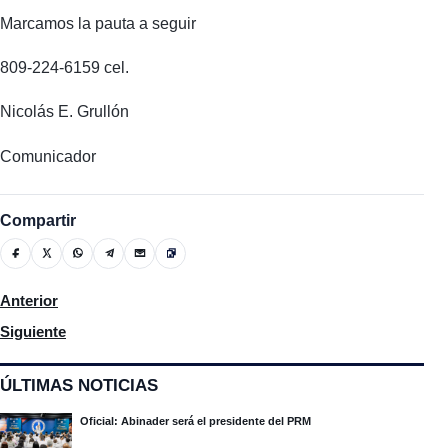
Marcamos la pauta a seguir
809-224-6159 cel.
Nicolás E. Grullón
Comunicador
Compartir
Artículo anterior: Votantes y dirigentes del PLD dicen que el p
Anterior
Artículo siguiente: En rueda de prensa La Asociación Nacional D
Siguiente
ÚLTIMAS NOTICIAS
Oficial: Abinader será el presidente del PRM