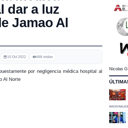
l dar a luz
de Jamao Al
10 Oct 2022
668 visitas
Nicolas G
uestamente por negligencia médica hospital al
o Al Norte
ÚLTIMA
NACIONALE