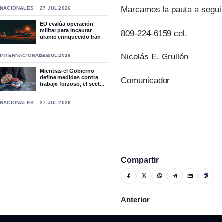
Marcamos la pauta a segui
NACIONALES
27 JUL 2026
EU evalúa operación
militar para incautar
809-224-6159 cel.
uranio enriquecido Irán
Nicolás E. Grullón
INTERNACIONALES
27 JUL 2026
Mientras el Gobierno
define medidas contra
Comunicador
trabajo forzoso, el sect...
NACIONALES
27 JUL 2026
Compartir
Artículo anterior: Dr. Apolo
Anterior