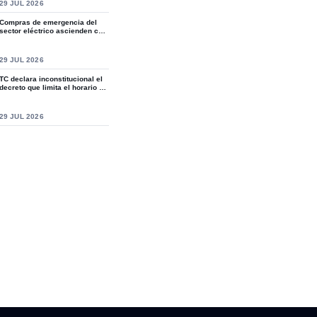
S
29 JUL 2026
Compras de emergencia del
sector eléctrico ascienden casi
a RD$15,9...
S
29 JUL 2026
TC declara inconstitucional el
decreto que limita el horario de
ven...
S
29 JUL 2026
situación donde murió paciente embarazada
l comunicador Thony Genao entrega zapatos a estudiantes del Ce