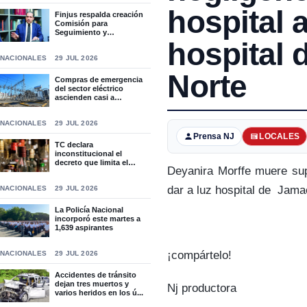
hospital a
Finjus respalda creación
Comisión para
Seguimiento y
Socialización...
hospital 
NACIONALES
29 JUL 2026
Norte
Compras de emergencia
del sector eléctrico
ascienden casi a
RD$15,9...
NACIONALES
29 JUL 2026
Prensa NJ
LOCALES
TC declara
inconstitucional el
decreto que limita el
Deyanira Morffe muere sup
horario de ven...
dar a luz hospital de Jama
NACIONALES
29 JUL 2026
La Policía Nacional
incorporó este martes a
1,639 aspirantes
¡compártelo!
NACIONALES
29 JUL 2026
Accidentes de tránsito
dejan tres muertos y
Nj productora
varios heridos en los ú...