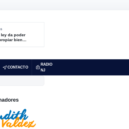
26
 ley da poder
propiar bienes
ndidos
RADIO
CONTACTO
NJ
nadores