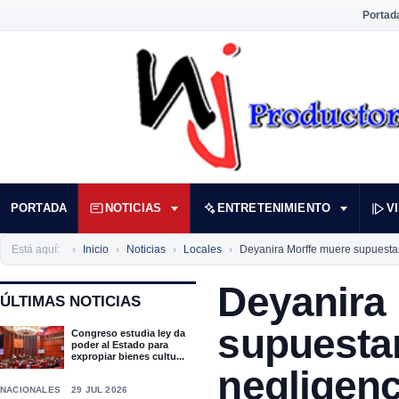
Portad
PORTADA
NOTICIAS
ENTRETENIMIENTO
V
Está aquí:
Inicio
Noticias
Locales
Deyanira Morffe muere supuestam
Deyanira
ÚLTIMAS NOTICIAS
supuesta
Congreso estudia ley da
poder al Estado para
expropiar bienes cultu...
negligen
NACIONALES
29 JUL 2026