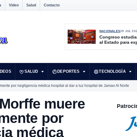
a
Video
Salud
Contacto
NACIONALES
29 JUL 20
Congreso estudia
al Estado para ex
culturales desate
IDEOS
SALUD
DEPORTES
TECNOLOGÍA
ente por negligencia médica hospital al dar a luz hospital de Jamao Al Norte
 Morffe muere
Patroci
mente por
cia médica