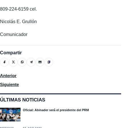
809-224-6159 cel.
Nicolás E. Grullón
Comunicador
Compartir
Artículo anterior: En Acceso Sin Límites, no te pierdas la entre
Anterior
Artículo siguiente: El comerciante Rene Cepín desmiente dismin
Siguiente
ÚLTIMAS NOTICIAS
Oficial: Abinader será el presidente del PRM