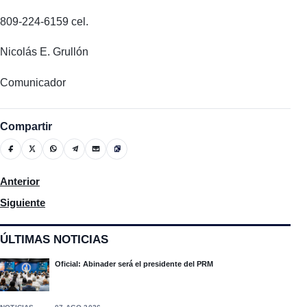
809-224-6159 cel.
Nicolás E. Grullón
Comunicador
Compartir
Artículo anterior: Trasladan unos 30 presos desde el cuartel hac
Anterior
Artículo siguiente: Comisión de Senadores de New York visitaro
Siguiente
ÚLTIMAS NOTICIAS
Oficial: Abinader será el presidente del PRM