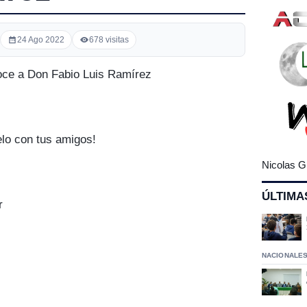
24 Ago 2022
678 visitas
noce a Don Fabio Luis Ramírez
elo con tus amigos!
Nicolas G
ÚLTIMA
r
NACIONALE