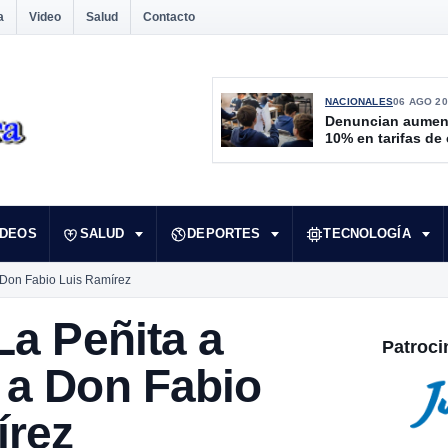
a
Video
Salud
Contacto
NACIONALES
06 AGO 20
Denuncian aumen
10% en tarifas de
IDEOS
SALUD
DEPORTES
TECNOLOGÍA
 Don Fabio Luis Ramírez
La Peñita a
Patroci
 a Don Fabio
írez