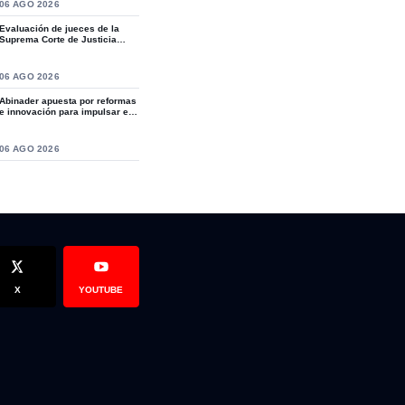
S
06 AGO 2026
Evaluación de jueces de la
Suprema Corte de Justicia
revive crítica...
S
06 AGO 2026
Abinader apuesta por reformas
e innovación para impulsar el
te Manuel Ramos
sé Ángel Ureña, narra como hirió en el cuello con un cuchillo a su
desarro...
S
06 AGO 2026
X
YOUTUBE