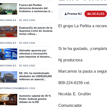
Fuerza del Pueblo
denuncia desacato del
Gobierno a sentencias del
Prensa NJ
LOCALES
T...
NACIONALES
06 AGO 2026
El grupo La Peñita a reco
Evaluación de jueces de la
Suprema Corte de Justicia
revive crítica...
NACIONALES
06 AGO 2026
Si te ha gustado, ¡compárt
Abinader apuesta por
reformas e innovación
para impulsar el desarro...
Nj productora
NACIONALES
06 AGO 2026
Marcamos la pauta a segui
EE. UU. ha reembolsado
alrededor de USD$100,000
millones en arancel...
809-224-6159 cel.
INTERNACIONALES
06 AGO 2026
Nicolás E. Grullón
Aumento salarial de 30 %
Poder Judicial genera
debate en la RD
Comunicador