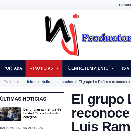
Portad
PORTADA
NOTICIAS
ENTRETENIMIENTO
V
Está aquí:
Inicio
Noticias
Locales
El grupo La Peñita a reconoce a
El grupo 
ÚLTIMAS NOTICIAS
reconoce
Denuncian aumentos de
hasta 10% en tarifas de
colegios
Luis Ram
NACIONALES
06 AGO 2026