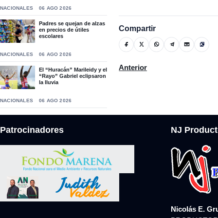
NACIONALES
06 AGO 2026
Padres se quejan de alzas
Compartir
en precios de útiles
escolares
NACIONALES
06 AGO 2026
Artículo anterior: La policí
Anterior
El “Huracán” Marileidy y el
“Rayo” Gabriel eclipsaron
la lluvia
NACIONALES
06 AGO 2026
Patrocinadores
NJ Product
Nicolás E. Gr