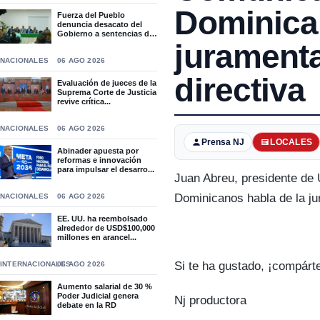
Dominica
Fuerza del Pueblo
denuncia desacato del
Gobierno a sentencias del
T...
jurament
NACIONALES
06 AGO 2026
directiva
Evaluación de jueces de la
Suprema Corte de Justicia
revive crítica...
NACIONALES
06 AGO 2026
Prensa NJ
LOCALES
Abinader apuesta por
reformas e innovación
para impulsar el desarro...
Juan Abreu, presidente de
Dominicanos habla de la ju
NACIONALES
06 AGO 2026
EE. UU. ha reembolsado
alrededor de USD$100,000
millones en arancel...
Si te ha gustado, ¡compárt
INTERNACIONALES
06 AGO 2026
Aumento salarial de 30 %
Poder Judicial genera
Nj productora
debate en la RD