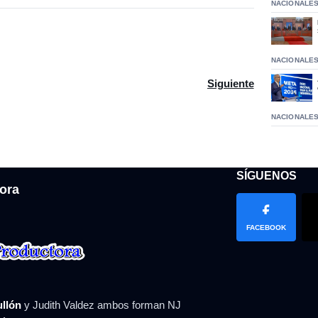
NACIONALE
NACIONALE
al nombrado Maguey implicado en la muerte de Emilio Norton
Artículo siguiente: Gu
Siguiente
NACIONALE
SÍGUENOS
ora
FACEBOOK
ullón
y Judith Valdez ambos forman NJ