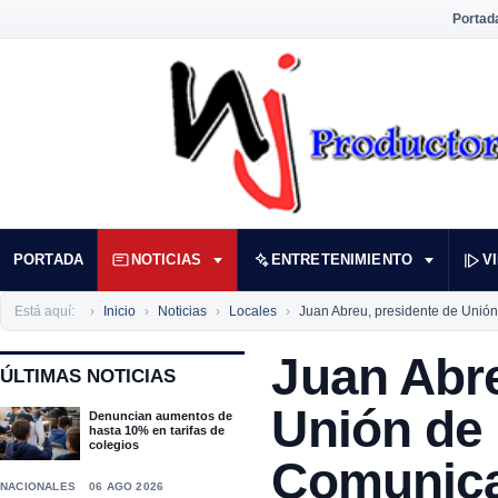
Portad
PORTADA
NOTICIAS
ENTRETENIMIENTO
V
Está aquí:
Inicio
Noticias
Locales
Juan Abreu, presidente de Unión
Juan Abre
ÚLTIMAS NOTICIAS
Unión de 
Denuncian aumentos de
hasta 10% en tarifas de
colegios
Comunic
NACIONALES
06 AGO 2026