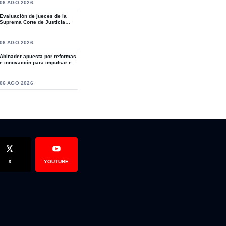
S
06 AGO 2026
Evaluación de jueces de la
Suprema Corte de Justicia
revive crítica...
S
06 AGO 2026
Abinader apuesta por reformas
anchi Comprés pide la destitución del director de distrito 06-06
e innovación para impulsar el
desarro...
S
06 AGO 2026
X
YOUTUBE