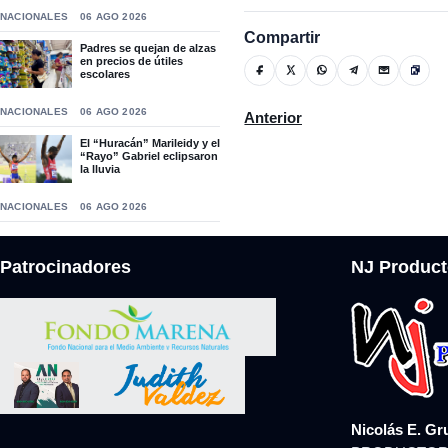
NACIONALES
06 AGO 2026
Compartir
Padres se quejan de alzas
en precios de útiles
escolares
NACIONALES
06 AGO 2026
Artículo anterior: Aprensan 
Anterior
El “Huracán” Marileidy y el
“Rayo” Gabriel eclipsaron
la lluvia
NACIONALES
06 AGO 2026
Patrocinadores
NJ Product
Nicolás E. Gr