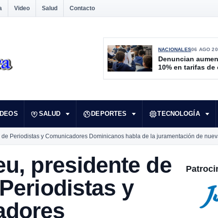
a
Video
Salud
Contacto
NACIONALES
06 AGO 20
Denuncian aumen
10% en tarifas de
IDEOS
SALUD
DEPORTES
TECNOLOGÍA
 de Periodistas y Comunicadores Dominicanos habla de la juramentación de nueva
u, presidente de
Patroci
Periodistas y
adores