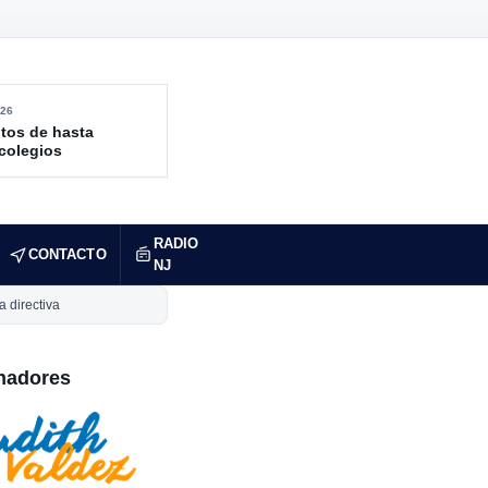
26
tos de hasta
 colegios
RADIO
CONTACTO
NJ
 directiva
nadores