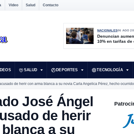
a
Video
Salud
Contacto
NACIONALES
06 AGO 20
Denuncian aumen
10% en tarifas de
IDEOS
SALUD
DEPORTES
TECNOLOGÍA
cusado de herir con arma blanca a su novia Carla Angelica Pérez, hecho ocurrido 
ado José Ángel
Patroci
usado de herir
 blanca a su