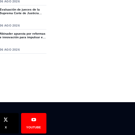
S
06 AGO 2026
Evaluación de jueces de la
Suprema Corte de Justicia
revive crítica...
S
06 AGO 2026
Abinader apuesta por reformas
e innovación para impulsar el
desarro...
S
06 AGO 2026
enador de Espaillat Carlos Gómez estuvo en compañía de los soc
X
YOUTUBE