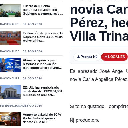
novia Car
Fuerza del Pueblo
denuncia desacato del
Gobierno a sentencias del
T...
Pérez, he
NACIONALES
06 AGO 2026
Villa Trin
Evaluación de jueces de la
Suprema Corte de Justicia
revive crítica...
NACIONALES
06 AGO 2026
Prensa NJ
LOCALES
Abinader apuesta por
reformas e innovación
para impulsar el desarro...
Es apresado José Ángel U
novia Carla Angelica Pérez,
NACIONALES
06 AGO 2026
EE. UU. ha reembolsado
alrededor de USD$100,000
millones en arancel...
Si te ha gustado, ¡compárt
INTERNACIONALES
06 AGO 2026
Aumento salarial de 30 %
Poder Judicial genera
Nj productora
debate en la RD