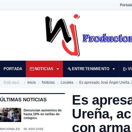
Portad
PORTADA
NOTICIAS
ENTRETENIMIENTO
V
Está aquí:
Inicio
Noticias
Locales
Es apresado José Ángel Ureña, a
Es apres
ÚLTIMAS NOTICIAS
Ureña, ac
Denuncian aumentos de
hasta 10% en tarifas de
colegios
con arma
NACIONALES
06 AGO 2026