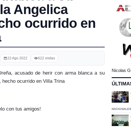
la Angelica
cho ocurrido en
a
22 Ago 2022
622 visitas
Nicolas G
reña, acusado de herir con arma blanca a su
 hecho ocurrido en Villa Trina
ÚLTIMA
elo con tus amigos!
NACIONALE