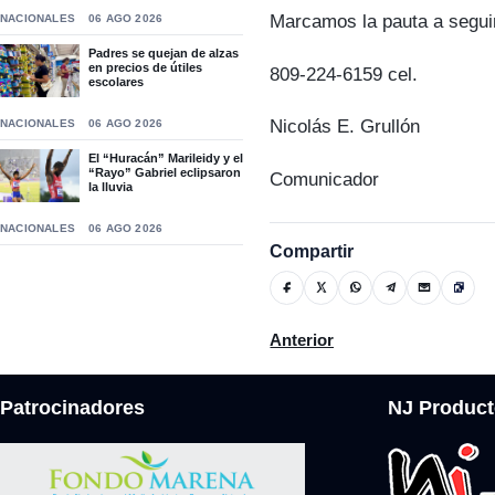
Marcamos la pauta a segui
NACIONALES
06 AGO 2026
Padres se quejan de alzas
en precios de útiles
809-224-6159 cel.
escolares
Nicolás E. Grullón
NACIONALES
06 AGO 2026
El “Huracán” Marileidy y el
“Rayo” Gabriel eclipsaron
Comunicador
la lluvia
NACIONALES
06 AGO 2026
Compartir
Artículo anterior: Mocanos m
Anterior
Patrocinadores
NJ Product