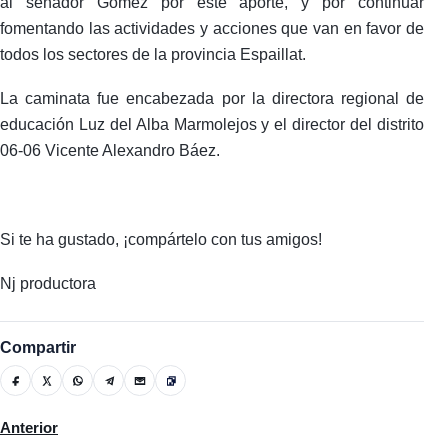
al senador Gómez por este aporte, y por continuar
fomentando las actividades y acciones que van en favor de
todos los sectores de la provincia Espaillat.
La caminata fue encabezada por la directora regional de
educación Luz del Alba Marmolejos y el director del distrito
06-06 Vicente Alexandro Báez.
Si te ha gustado, ¡compártelo con tus amigos!
Nj productora
Compartir
Artículo anterior: El magisterio mocano celebra el Día Nacional 
Anterior