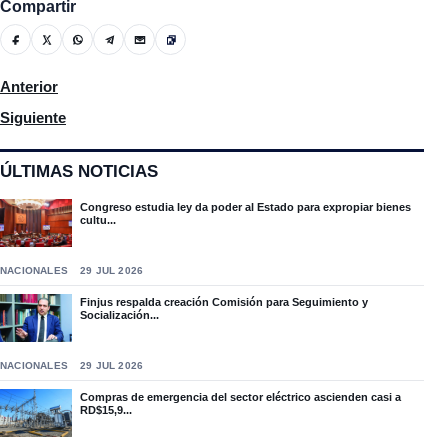
Compartir
Artículo anterior: Paz a los restos de José Elías Guzmán, resid
Anterior
Artículo siguiente: En La Revista De La Noche Antonio Rojas e
Siguiente
ÚLTIMAS NOTICIAS
Congreso estudia ley da poder al Estado para expropiar bienes
cultu...
NACIONALES
29 JUL 2026
Finjus respalda creación Comisión para Seguimiento y
Socialización...
NACIONALES
29 JUL 2026
Compras de emergencia del sector eléctrico ascienden casi a
RD$15,9...