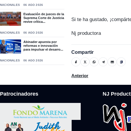
NACIONALES
06 AGO 2026
Evaluación de jueces de la
Suprema Corte de Justicia
Si te ha gustado, ¡compárt
revive crítica...
Nj productora
NACIONALES
06 AGO 2026
Abinader apuesta por
reformas e innovación
para impulsar el desarro...
Compartir
NACIONALES
06 AGO 2026
Artículo anterior: Compartie
Anterior
Patrocinadores
NJ Product