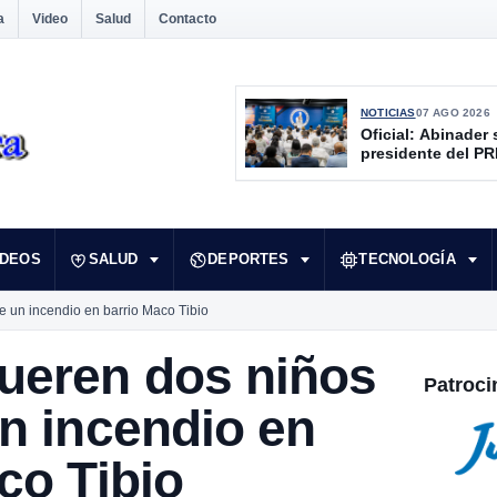
a
Video
Salud
Contacto
NOTICIAS
07 AGO 2026
Oficial: Abinader 
presidente del P
IDEOS
SALUD
DEPORTES
TECNOLOGÍA
 un incendio en barrio Maco Tibio
eren dos niños
Patroci
n incendio en
co Tibio