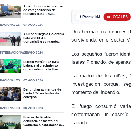
Agricultura inicia proceso
de categorización de
puestos para fortal...
Prensa NJ
LOCALES
NACIONALES
07 AGO 2026
Dos hermanitos menores de
Abinader llega a Colombia
para asistir a la
su vivienda, en el sector M
transmisión de mando
de...
INTERNACIONALES
07 AGO 2026
Los pequeños fueron ident
Isaías Pichardo, de apena
Leonel Fernández pasa
balance al crecimiento
organizativo de la Fue...
La madre de los niños, Y
NACIONALES
07 AGO 2026
investigación porque, s
Denuncian aumentos de
momento del incendio.
hasta 10% en tarifas de
colegios
El fuego consumió vari
NACIONALES
06 AGO 2026
conformaban un caserío 
Fuerza del Pueblo
denuncia desacato del
cañada.
Gobierno a sentencias del
T...