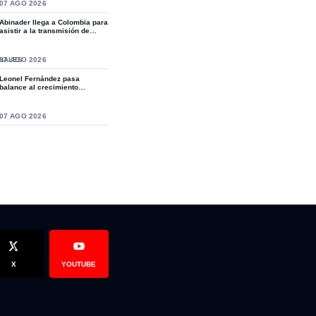
S
07 AGO 2026
Abinader llega a Colombia para
asistir a la transmisión de
mando de...
NALES
07 AGO 2026
Leonel Fernández pasa
balance al crecimiento
organizativo de la Fue...
S
07 AGO 2026
EMISA en Moca, propiedad de Alexandra Ureña.
a Directora Ejecutiva del Fondo Nacional para Medio Ambiente y 
X
YOUTUBE