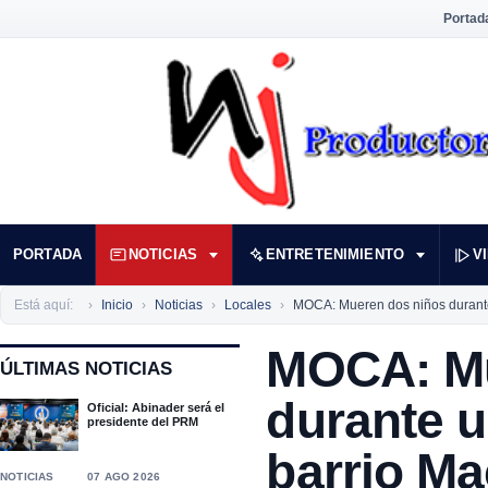
Portad
PORTADA
NOTICIAS
ENTRETENIMIENTO
V
Está aquí:
Inicio
Noticias
Locales
MOCA: Mueren dos niños durante
MOCA: Mu
ÚLTIMAS NOTICIAS
durante u
Oficial: Abinader será el
presidente del PRM
barrio Ma
NOTICIAS
07 AGO 2026