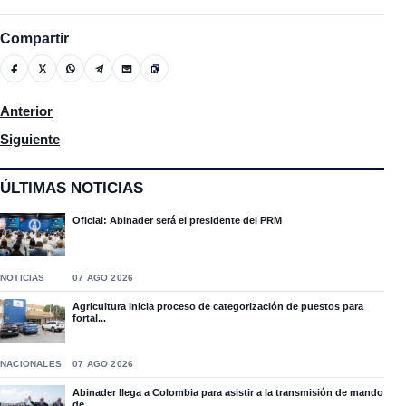
Compartir
Artículo anterior: El Fondo MARENA e INGCOVISA invitan a siem
Anterior
Artículo siguiente: Audio denuncia – Carretera del Cacique en m
Siguiente
ÚLTIMAS NOTICIAS
Oficial: Abinader será el presidente del PRM
NOTICIAS
07 AGO 2026
Agricultura inicia proceso de categorización de puestos para
fortal...
NACIONALES
07 AGO 2026
Abinader llega a Colombia para asistir a la transmisión de mando
de...