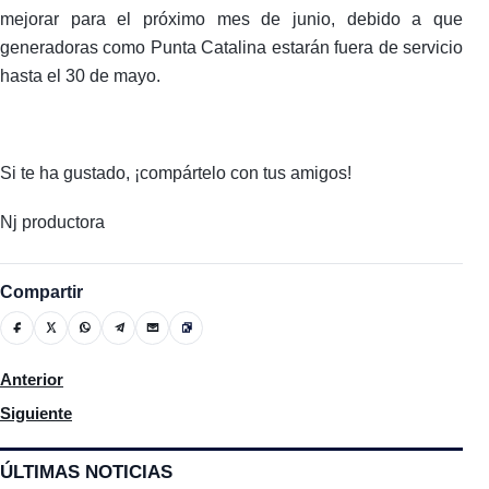
mejorar para el próximo mes de junio, debido a que
generadoras como Punta Catalina estarán fuera de servicio
hasta el 30 de mayo.
Si te ha gustado, ¡compártelo con tus amigos!
Nj productora
Compartir
Artículo anterior: Productores agropecuarios reconocen aument
Anterior
Artículo siguiente: En La Revista De La Noche Antonio Rojas en
Siguiente
ÚLTIMAS NOTICIAS