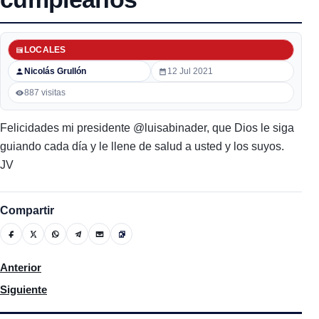
LOCALES
Nicolás Grullón
12 Jul 2021
887 visitas
Felicidades mi presidente @luisabinader, que Dios le siga
guiando cada día y le llene de salud a usted y los suyos.
JV
Compartir
Artículo anterior: Rafael Lantigua, presidente saliente del club
Anterior
Artículo siguiente: El Licdo. Luis Alberto Fernández realizó la 
Siguiente