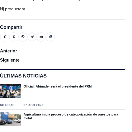
Nj productora
Compartir
Artículo anterior: Damián Morel, presidente de La ADP en Moca 
Anterior
Artículo siguiente: Senador Carlos Gómez y Comisión PRO-UASD
Siguiente
ÚLTIMAS NOTICIAS
Oficial: Abinader será el presidente del PRM
NOTICIAS
07 AGO 2026
Agricultura inicia proceso de categorización de puestos para
fortal...