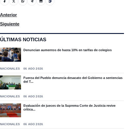
Artículo anterior: La abogada Elizabeth Rodríguez habla de la s
Anterior
Artículo siguiente: Senador Carlos Gómez supervisa inicios de 
Siguiente
ÚLTIMAS NOTICIAS
Denuncian aumentos de hasta 10% en tarifas de colegios
NACIONALES
06 AGO 2026
Fuerza del Pueblo denuncia desacato del Gobierno a sentencias
del T...
NACIONALES
06 AGO 2026
Evaluación de jueces de la Suprema Corte de Justicia revive
crítica...
NACIONALES
06 AGO 2026