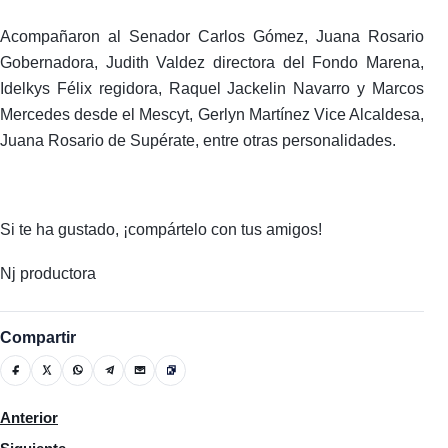
Acompañaron al Senador Carlos Gómez, Juana Rosario
Gobernadora, Judith Valdez directora del Fondo Marena,
Idelkys Félix regidora, Raquel Jackelin Navarro y Marcos
Mercedes desde el Mescyt, Gerlyn Martínez Vice Alcaldesa,
Juana Rosario de Supérate, entre otras personalidades.
Si te ha gustado, ¡compártelo con tus amigos!
Nj productora
Compartir
Artículo anterior: El departamento migración en allanamiento a
Anterior
Artículo siguiente: En La Revista De La Noche Antonio Rojas ent