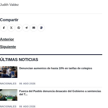
Judith Valdez
Compartir
Artículo anterior: Acceso Sin Límites cada día de 12:00 a 2:00 p
Anterior
Artículo siguiente: Entregan en Moca Premio Municipal de Juv
Siguiente
ÚLTIMAS NOTICIAS
Denuncian aumentos de hasta 10% en tarifas de colegios
NACIONALES
06 AGO 2026
Fuerza del Pueblo denuncia desacato del Gobierno a sentencias
del T...
NACIONALES
06 AGO 2026