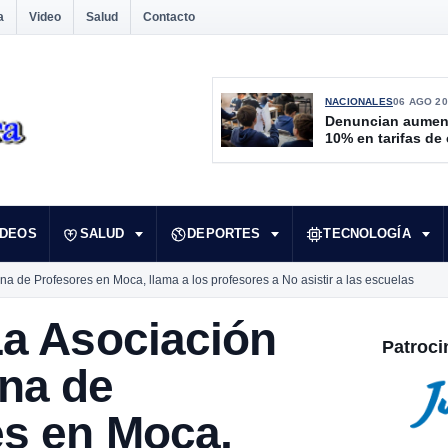
a
Video
Salud
Contacto
NACIONALES
06 AGO 20
Denuncian aumen
10% en tarifas de
IDEOS
SALUD
DEPORTES
TECNOLOGÍA
a de Profesores en Moca, llama a los profesores a No asistir a las escuelas
La Asociación
Patroci
na de
es en Moca,