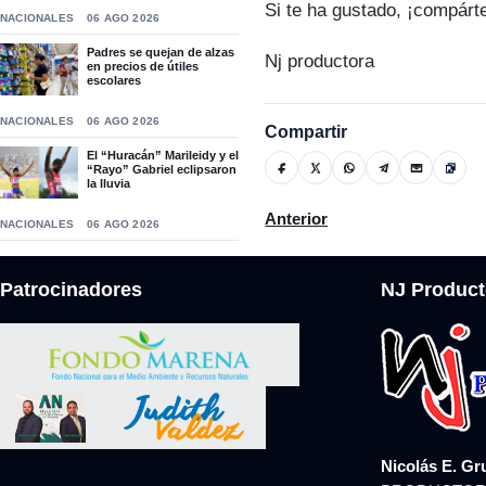
Si te ha gustado, ¡compárt
NACIONALES
06 AGO 2026
Padres se quejan de alzas
Nj productora
en precios de útiles
escolares
NACIONALES
06 AGO 2026
Compartir
El “Huracán” Marileidy y el
“Rayo” Gabriel eclipsaron
la lluvia
Artículo anterior: (VIDEO) Mo
Anterior
NACIONALES
06 AGO 2026
Patrocinadores
NJ Product
Nicolás E. Gr