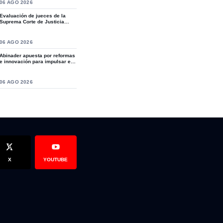
S
06 AGO 2026
Evaluación de jueces de la
Suprema Corte de Justicia
revive crítica...
S
06 AGO 2026
Abinader apuesta por reformas
e innovación para impulsar el
desarro...
S
06 AGO 2026
e falleció el empresario de Villa Olga - Chelo
ña muere atropellada por su padre mientras daba reversa en Espai
X
YOUTUBE