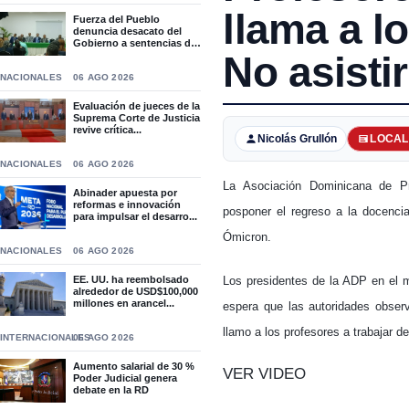
llama a l
Fuerza del Pueblo
denuncia desacato del
Gobierno a sentencias del
T...
No asisti
NACIONALES
06 AGO 2026
Evaluación de jueces de la
Suprema Corte de Justicia
revive crítica...
Nicolás Grullón
LOCAL
NACIONALES
06 AGO 2026
La Asociación Dominicana de P
Abinader apuesta por
reformas e innovación
posponer el regreso a la docencia
para impulsar el desarro...
Ómicron.
NACIONALES
06 AGO 2026
Los presidentes de la ADP en el 
EE. UU. ha reembolsado
alrededor de USD$100,000
millones en arancel...
espera que las autoridades observ
llamo a los profesores a trabajar 
INTERNACIONALES
06 AGO 2026
Aumento salarial de 30 %
VER VIDEO
Poder Judicial genera
debate en la RD