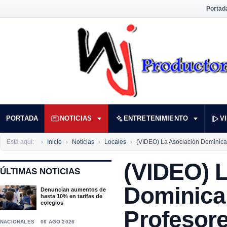
Portad
PORTADA
NOTICIAS
ENTRETENIMIENTO
V
Está aquí:
Inicio
Noticias
Locales
(VIDEO) La Asociación Dominican
(VIDEO) 
ÚLTIMAS NOTICIAS
Dominica
Denuncian aumentos de
hasta 10% en tarifas de
colegios
Profesor
NACIONALES
06 AGO 2026