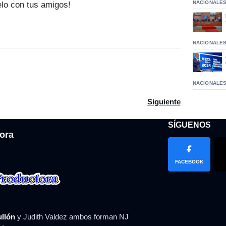
NACIONALE
elo con tus amigos!
NACIONALE
NACIONALE
radores del Barrio Winston Arnaud piden esclarecer el caso dond
Artículo siguiente: Ni
Siguiente
SÍGUENOS
ora
FACEBOOK
ullón
y Judith Valdez ambos forman NJ