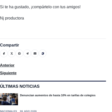
Si te ha gustado, ¡compártelo con tus amigos!
Nj productora
Compartir
Artículo anterior: Gracias al senador Carlos Gómez decenas de 
Anterior
Artículo siguiente: Navidad Pa’ Moca
Siguiente
ÚLTIMAS NOTICIAS
Denuncian aumentos de hasta 10% en tarifas de colegios
NACIONALES
06 AGO 2026