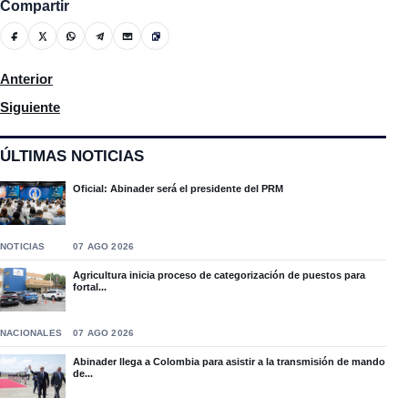
Compartir
Artículo anterior: Ex conserjes de escuelas públicas de Moca ex
Anterior
Artículo siguiente: Yissel Ojeada madre de la niña Adriely Tapia, 
Siguiente
ÚLTIMAS NOTICIAS
Oficial: Abinader será el presidente del PRM
NOTICIAS
07 AGO 2026
Agricultura inicia proceso de categorización de puestos para
fortal...
NACIONALES
07 AGO 2026
Abinader llega a Colombia para asistir a la transmisión de mando
de...