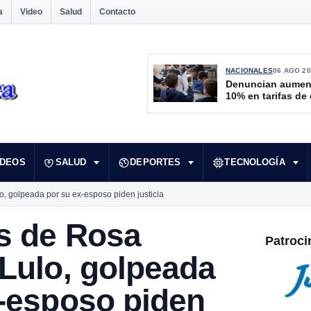
a
Video
Salud
Contacto
NACIONALES
06 AGO 20
Denuncian aumen
10% en tarifas de
IDEOS
SALUD
DEPORTES
TECNOLOGÍA
o, golpeada por su ex-esposo piden justicia
s de Rosa
Patroci
Lulo, golpeada
x-esposo piden