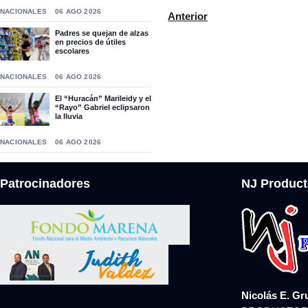
NACIONALES
06 AGO 2026
Artículo anterior: El Club Ro
Anterior
Padres se quejan de alzas
en precios de útiles
escolares
NACIONALES
06 AGO 2026
El “Huracán” Marileidy y el
“Rayo” Gabriel eclipsaron
la lluvia
NACIONALES
06 AGO 2026
Patrocinadores
NJ Product
Nicolás E. Gr