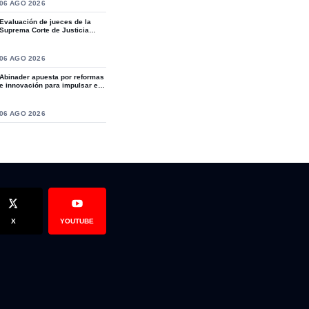
S
06 AGO 2026
rton Antonio Solano (Nuco), pide justicia para su hijo Norton Em
Evaluación de jueces de la
Suprema Corte de Justicia
revive crítica...
S
06 AGO 2026
Abinader apuesta por reformas
e innovación para impulsar el
desarro...
S
06 AGO 2026
X
YOUTUBE