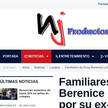
Portad
PORTADA
NOTICIAS
ENTRETENIMIENTO
V
Está aquí:
Inicio
Noticias
Locales
Familiares de Rosa Berenice Lul
Familiare
ÚLTIMAS NOTICIAS
Berenice 
Denuncian aumentos de
hasta 10% en tarifas de
colegios
por su e
NACIONALES
06 AGO 2026