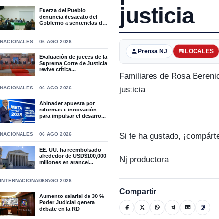
justicia
Fuerza del Pueblo
denuncia desacato del
Gobierno a sentencias del
T...
NACIONALES
06 AGO 2026
Prensa NJ
LOCALES
Evaluación de jueces de la
Suprema Corte de Justicia
revive crítica...
Familiares de Rosa Bereni
NACIONALES
06 AGO 2026
justicia
Abinader apuesta por
reformas e innovación
para impulsar el desarro...
NACIONALES
06 AGO 2026
Si te ha gustado, ¡compárt
EE. UU. ha reembolsado
alrededor de USD$100,000
Nj productora
millones en arancel...
INTERNACIONALES
06 AGO 2026
Compartir
Aumento salarial de 30 %
Poder Judicial genera
debate en la RD