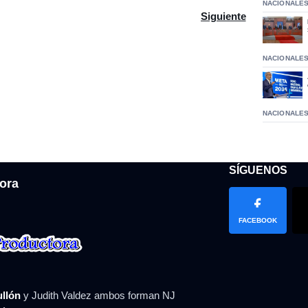
NACIONALE
tary 2 de mayo juramenta al Dr. Gabriel Rivas
Artículo siguiente: No
Siguiente
NACIONALE
NACIONALE
SÍGUENOS
ora
FACEBOOK
ullón
y Judith Valdez ambos forman NJ