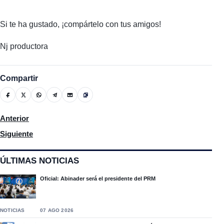
Si te ha gustado, ¡compártelo con tus amigos!
Nj productora
Compartir
Artículo anterior: Inauguración del Jardín De Los Sueños, salón
Anterior
Artículo siguiente: El ayuntamiento de Moca rinde homenaje al 
Siguiente
ÚLTIMAS NOTICIAS
Oficial: Abinader será el presidente del PRM
NOTICIAS
07 AGO 2026