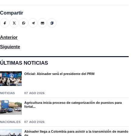
Compartir
Artículo anterior: En La Revista De La Noche, Antonio Rojas en
Anterior
Artículo siguiente: Personalidades dan sus opiniones por inicio 
Siguiente
ÚLTIMAS NOTICIAS
Oficial: Abinader será el presidente del PRM
NOTICIAS
07 AGO 2026
Agricultura inicia proceso de categorización de puestos para
fortal...
NACIONALES
07 AGO 2026
Abinader llega a Colombia para asistir a la transmisión de mando
de...