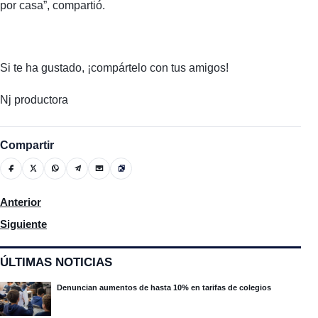
por casa”, compartió.
Si te ha gustado, ¡compártelo con tus amigos!
Nj productora
Compartir
Artículo anterior: La Federación Dominicana De Municipios realiz
Anterior
Artículo siguiente: Regidores de Moca aprueba solicitud de visit
Siguiente
ÚLTIMAS NOTICIAS
Denuncian aumentos de hasta 10% en tarifas de colegios