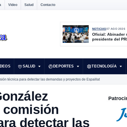
a
Video
Salud
Contacto
NOTICIAS
07 AGO 2026
Oficial: Abinader 
presidente del P
IDEOS
SALUD
DEPORTES
TECNOLOGÍA
ión técnica para detectar las demandas y proyectos de Espaillat
González
Patroci
 comisión
ara detectar las