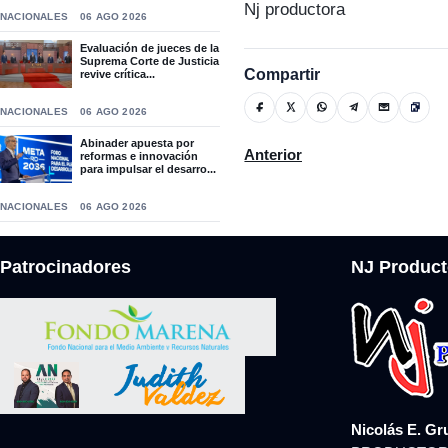
Nj productora
NACIONALES
06 AGO 2026
Evaluación de jueces de la
Suprema Corte de Justicia
Compartir
revive crítica...
NACIONALES
06 AGO 2026
Abinader apuesta por
Artículo anterior: El consej
Anterior
reformas e innovación
para impulsar el desarro...
NACIONALES
06 AGO 2026
Patrocinadores
NJ Product
Nicolás E. Gr