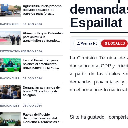
demandas
Agricultura inicia proceso
de categorización de
puestos para fortal...
Espaillat
NACIONALES
07 AGO 2026
Abinader llega a Colombia
para asistir a la
transmisión de mando
Prensa NJ
LOCALES
de...
INTERNACIONALES
07 AGO 2026
La Comisión Técnica, de a
Leonel Fernández pasa
balance al crecimiento
dar soporte al CDP y orien
organizativo de la Fue...
a partir de las cuales s
NACIONALES
07 AGO 2026
demandas provinciales y 
Denuncian aumentos de
en el presupuesto nacional
hasta 10% en tarifas de
colegios
NACIONALES
06 AGO 2026
Fuerza del Pueblo
Si te ha gustado, ¡compárt
denuncia desacato del
Gobierno a sentencias del
T...