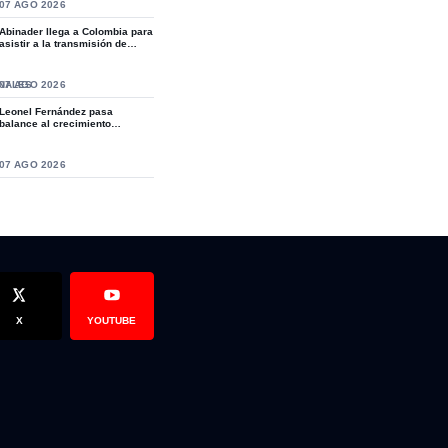
S
07 AGO 2026
Abinader llega a Colombia para
asistir a la transmisión de
mando de...
NALES
07 AGO 2026
Leonel Fernández pasa
balance al crecimiento
organizativo de la Fue...
ia para promover turismo
amiliares de niño deportista asesinado piden condena máxima par
S
07 AGO 2026
X
YOUTUBE