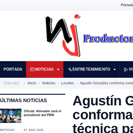
Portad
PORTADA
NOTICIAS
ENTRETENIMIENTO
V
Está aquí:
Inicio
Noticias
Locales
Agustín González conforma comis
Agustín 
ÚLTIMAS NOTICIAS
conforma
Oficial: Abinader será el
presidente del PRM
técnica p
NOTICIAS
07 AGO 2026