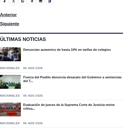
Artículo anterior: La Fundación Carlos Gómez hace aporte de Un
Anterior
Artículo siguiente: Grupos populares realizaron marcha para exi
Siguiente
ÚLTIMAS NOTICIAS
Denuncian aumentos de hasta 10% en tarifas de colegios
NACIONALES
06 AGO 2026
Fuerza del Pueblo denuncia desacato del Gobierno a sentencias
del T...
NACIONALES
06 AGO 2026
Evaluación de jueces de la Suprema Corte de Justicia revive
crítica...
NACIONALES
06 AGO 2026