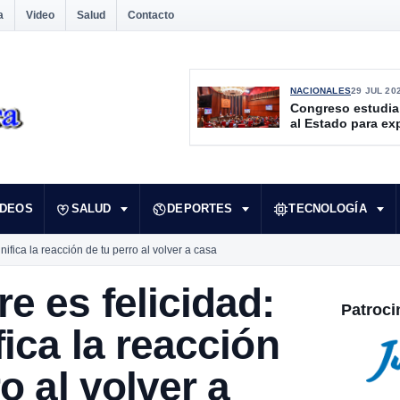
a
Video
Salud
Contacto
NACIONALES
29 JUL 20
Congreso estudia
al Estado para ex
culturales desate
IDEOS
SALUD
DEPORTES
TECNOLOGÍA
nifica la reacción de tu perro al volver a casa
e es felicidad:
Patroci
fica la reacción
o al volver a