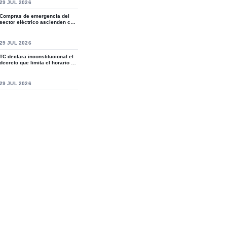
S
29 JUL 2026
Compras de emergencia del
sector eléctrico ascienden casi
a RD$15,9...
S
29 JUL 2026
TC declara inconstitucional el
decreto que limita el horario de
ven...
S
29 JUL 2026