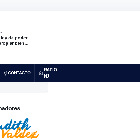
26
 ley da poder
propiar bienes
ndidos
RADIO
CONTACTO
NJ
nadores