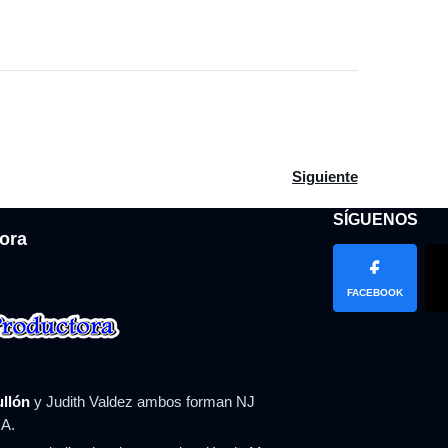
stico o metal: qué tipo de tabla de cortar es mejor para tu cocin
Artículo siguiente: Ni 
Siguiente
SÍGUENOS
ora
FACEBOOK
ullón
y Judith Valdez ambos forman NJ
A.