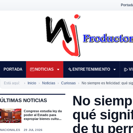
Portad
PORTADA
NOTICIAS
ENTRETENIMIENTO
V
Está aquí:
Inicio
Noticias
Curiosas
No siempre es felicidad: qué sig
No siempr
ÚLTIMAS NOTICIAS
qué signi
Congreso estudia ley da
poder al Estado para
expropiar bienes cultu...
de tu perr
NACIONALES
29 JUL 2026