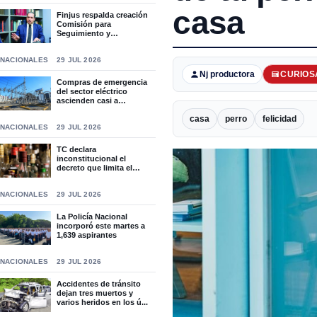
casa
Finjus respalda creación
Comisión para
Seguimiento y
Socialización...
NACIONALES
29 JUL 2026
Nj productora
CURIOS
Compras de emergencia
del sector eléctrico
ascienden casi a
RD$15,9...
casa
perro
felicidad
NACIONALES
29 JUL 2026
TC declara
inconstitucional el
decreto que limita el
horario de ven...
NACIONALES
29 JUL 2026
La Policía Nacional
incorporó este martes a
1,639 aspirantes
NACIONALES
29 JUL 2026
Accidentes de tránsito
dejan tres muertos y
varios heridos en los ú...