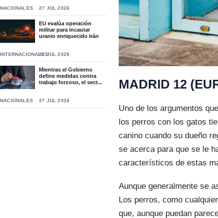
NACIONALES
27 JUL 2026
EU evalúa operación
militar para incautar
uranio enriquecido Irán
INTERNACIONALES
27 JUL 2026
Mientras el Gobierno
define medidas contra
MADRID 12 (EU
trabajo forzoso, el sect...
NACIONALES
27 JUL 2026
Uno de los argumentos que
los perros con los gatos ti
canino cuando su dueño regr
se acerca para que se le 
característicos de estas m
Aunque generalmente se aso
Los perros, como cualquie
que, aunque puedan parece